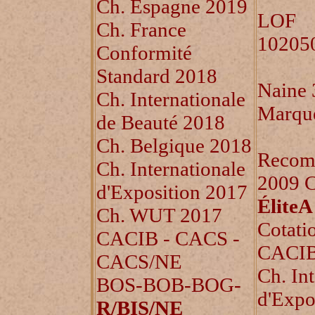
Ch. Espagne 2019
LOF
Ch. France
10205
Conformité
Standard 2018
Naine 
Ch. Internationale
Marqu
de Beauté 2018
Ch. Belgique 2018
Recom
Ch. Internationale
2009 C
d'Exposition 2017
ÉliteA
Ch. WUT 2017
Cotati
CACIB - CACS -
CACI
CACS/NE
Ch. Int
BOS-BOB-BOG-
d'Expo
R/BIS/NE