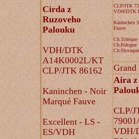
CLP/JTK 73
Cirda z
VDH/DTK B
Ruzoveho
Kaninchen 3
Palouku
Fauve
Ch.Tchèque
Ch.Pologne
VDH/DTK
Ch.Slovaqui
A14K0002L/KT
Grand
CLP/JTK 86162
Aira 
Palou
Kaninchen - Noir
Marqué Fauve
CLP/J
79001
Excellent - LS -
VDH/
ES/VDH