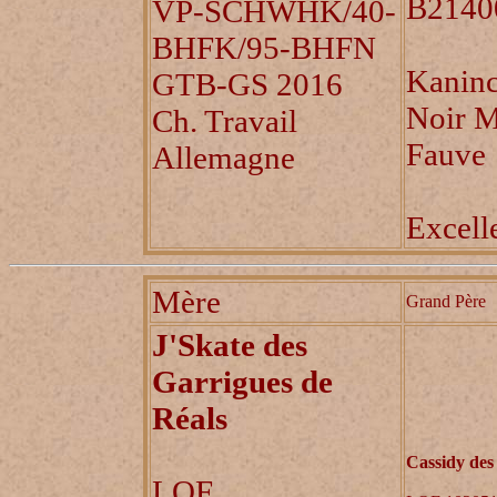
B2140
VP-SCHWHK/40-
BHFK/95-BHFN
Kaninc
GTB-GS 2016
Noir 
Ch. Travail
Fauve
Allemagne
Excell
Mère
Grand Père
J'Skate des
Garrigues de
Réals
Cassidy des
LOF