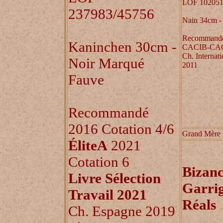
LOF 102051
237983/45756
Nain 34cm -
Recommandé 
Kaninchen 30cm -
CACIB-CA
Ch. Internati
Noir Marqué
2011
Fauve
Recommandé
2016 Cotation 4/6
Grand Mère
ÉliteA
2021
Cotation 6
Bizanc
Livre Sélection
Garrig
Travail 2021
Réals
Ch. Espagne 2019