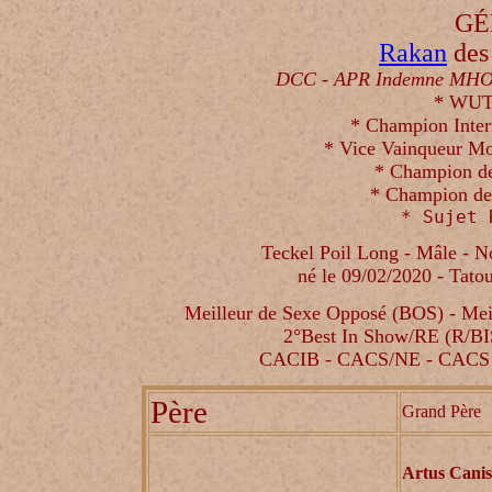
G
É
Rakan
 des
DCC - 
APR Indemne MH
* WUT
* Champion Inter
* Vice Vainqueur M
* 
Champion de
* Champion de
* Sujet 
Teckel Poil Long - Mâle - N
né le 09/02/2020 - Ta
Meilleur de Sexe Opposé (BOS) - Mei
2°Best In Show/RE (R/BI
CACIB - CACS/NE - CACS 
Père
Grand Père
Artus Canis