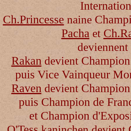
Internatio
Ch.Princesse
Champio
naine
Pacha
Ch.R
et
deviennent
Rakan
Champion 
devient
puis Vice Vainqueur M
Raven
Champion 
devient
puis Champion de Franc
et Champion d'Exposi
O'Tess
kaninchen devient