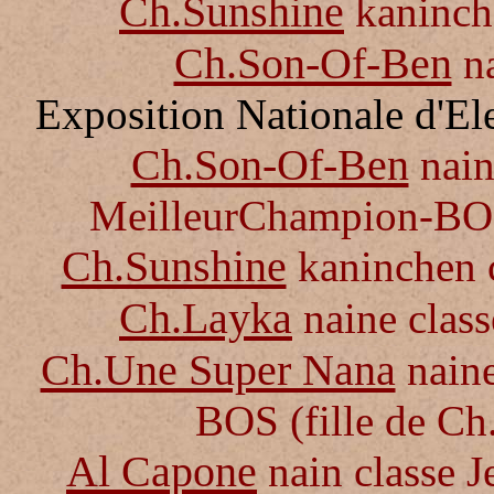
Ch.Sunshine
kaninch
Ch.Son-Of-Ben
na
Exposition Nationale d'El
Ch.Son-Of-Ben
nain
MeilleurChampion-BOB
Ch.Sunshine
kaninchen 
Ch.Layka
naine
clas
Ch.Une Super Nana
naine
BOS
(fille de C
Al Capone
nain
classe
J