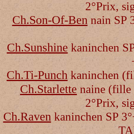
2°Prix
,
si
Ch.Son-Of-Ben
nain SP 
Ch.Sunshine
kaninchen S
Ch.Ti-Punch
kaninchen
(f
Ch.Starlette
naine
(fill
2°Prix
,
si
Ch.Raven
kaninchen SP 3°
TA