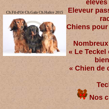
élevés
Eleveur pas
Ch.Fil-d'Or Ch.Gaïa Ch.Halice 2015
ra
Chiens pour 
Nombreux s
« Le Teckel
bien
« Chien de 
Tec
Nos ch