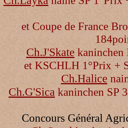
Ch.Layka
naine SP 1°Prix
et Coupe de France Brou
184poi
Ch.J'Skate
kaninchen 
et
KSCHLH
1°Prix + 
Ch.Halice
nain
Ch.G'Sica
kaninchen SP 3
Concours Général Agric