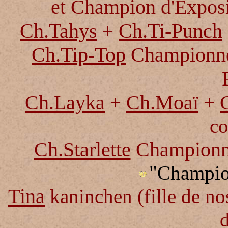
et Champion
d'Exposi
Ch.Tahys
Ch.Ti-Punch
+
Ch.Tip-Top
Championn
Ch.Layka
Ch.Moaï
+
+
co
Ch.Starlette
Championne
"Champio
Tina
kaninchen (fille de n