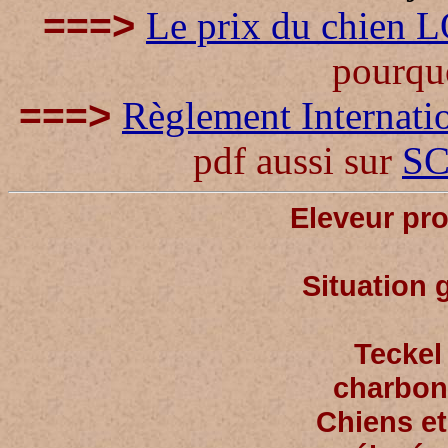
>
===
Le prix du chien 
pourquo
>
===
Règlement Internati
pdf aussi sur
S
Eleveur pro
Situation 
Teckel
charbonn
Chiens et