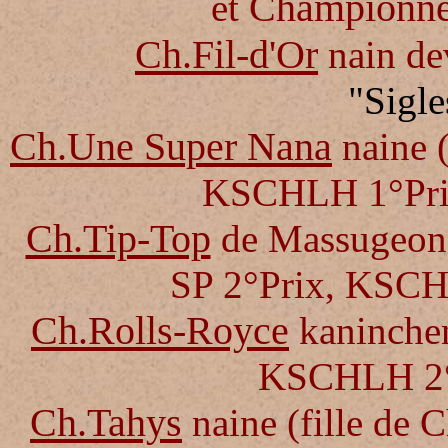
Championne
et
Ch.Fil-d'Or
nain de
"Sigle
Ch.Une Super Nana
naine (
KSCHLH 1°Prix
Ch.Tip-Top
de Massugeon n
SP 2°Prix
, KSCH
Ch.Rolls-Royce
kaninchen
KSCHLH 2°P
Ch.Tahys
naine (fille de 