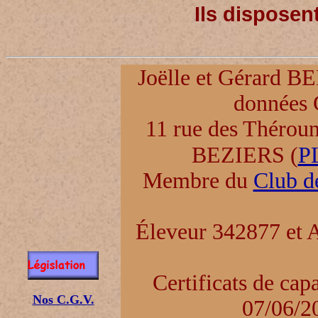
Ils disposen
Joëlle et Gérard 
données
11 rue des Thérou
BEZIERS (
P
Membre du
Club d
Éleveur 342877 et A
Certificats de ca
Nos C.G.V.
07/06/2