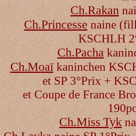
Ch.Rakan
na
Ch.Princesse
naine (fil
KSCHLH 2°P
Ch.Pacha
kanin
Ch.Moaï
kaninchen KSCH
et SP 3°Prix + KS
et Coupe de France Brou
190p
Ch.Miss Tyk
na