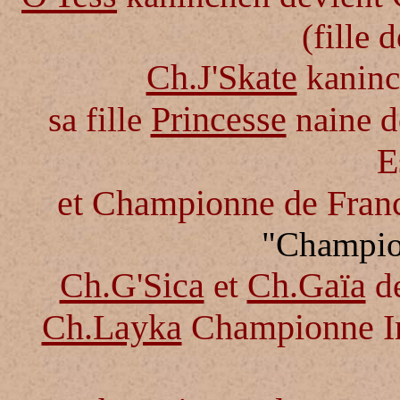
(fille 
Ch.J'Skate
kaninc
Princesse
sa fille
naine d
E
et Championne de Franc
"
Champio
Ch.G'Sica
Ch.Gaïa
et
d
Ch.Layka
Championne Int