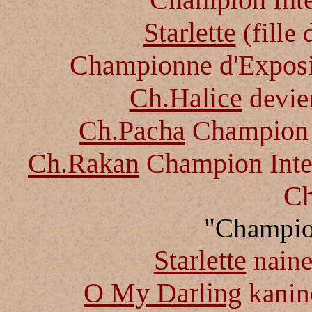
Starlette
(fille
Championne d'Exposit
Ch.Halice
devie
Ch.Pacha
Champion I
Ch.Rakan
Champion Inter
C
"Champio
Starlette
naine 
O My Darling
kanin