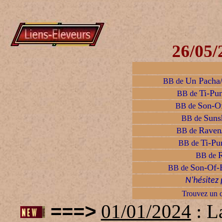
26/05/
..............................
Un Pacha
BB de
Ti-Pun
BB de
Son-O
BB de
Suns
BB de
Raven
BB de
Ti-Pu
BB de
BB de
Son-Of-
BB de
N'hésitez
Trouvez un c
>
=
==
01/01/2024
: La